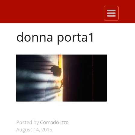

donna porta1
Posted by
Corrado Izzo
August 14, 2015