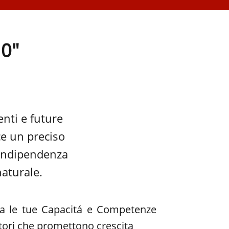
 0"
enti e future
ce un preciso
 indipendenza
naturale.
za le tue Capacitá e Competenze
ttori che promettono crescita