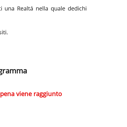
i una Realtá nella quale dedichi
iti.
rogramma
appena viene raggiunto