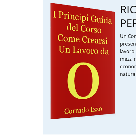
RI
PE
Un Cor
presen
lavoro 
mezzi 
econom
natural