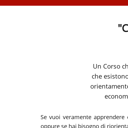
"C
Un Corso che
che esistono
orientamento
economic
Se vuoi veramente apprendere c
oppure se hai bisogno di riorient